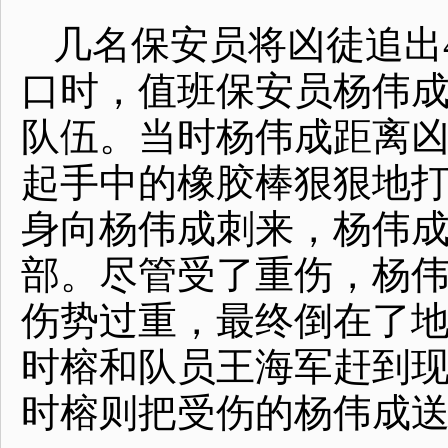
几名保安员将凶徒追出
口时，值班保安员杨伟
队伍。当时杨伟成距离
起手中的橡胶棒狠狠地
身向杨伟成刺来，杨伟
部。尽管受了重伤，杨
伤势过重，最终倒在了
时榕和队员王海军赶到
时榕则把受伤的杨伟成